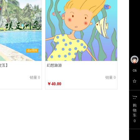
h交互】
幻想旅游
销量 0
销量 0
￥40.00
购
物
车
0