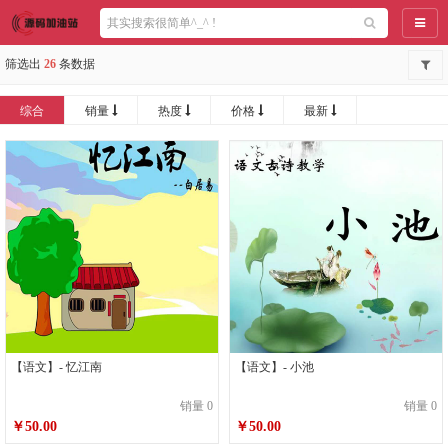
导航
筛选出
26
条数据
综合
销量
热度
价格
最新
【语文】- 忆江南
【语文】- 小池
销量 0
销量 0
￥50.00
￥50.00