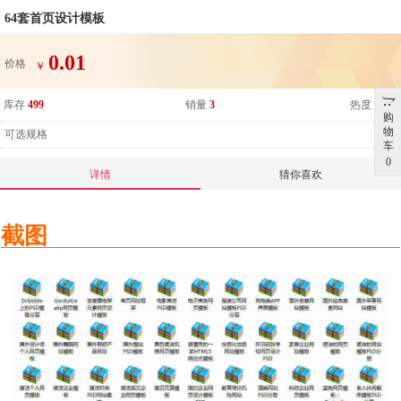
64套首页设计模板
0.01
价格
￥
库存
499
销量
3
热度
2818
购
物
可选规格
车
0
详情
猜你喜欢
截图