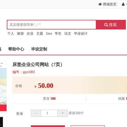
商城首页
搜索
个人
旅游
企业
主题
Java
学生
论文
毕业设计
码
帮助中心
毕设定制
床垫企业公司网站（7页）
编号：qiye1001
50.00
价格
￥
库存
500
销量
-
+
库存
500
个
数量