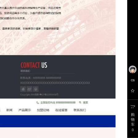
购
物
车
0