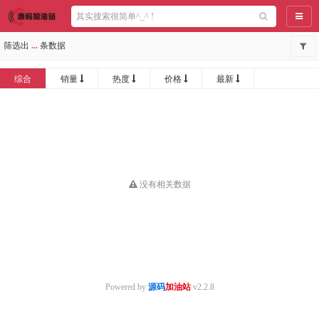
导航
筛选出
...
条数据
综合
销量
热度
价格
最新
没有相关数据
Powered by
源码
加油站
v2.2.8